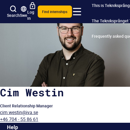
This is Tekniksprång
Log
Find internships
Search
Swe
in
The Tekniksprånget
Frequently asked qu
Cim Westin
Client Relationship Manager
cim.westin@iva.se
+46 704 - 55 86 61
Help