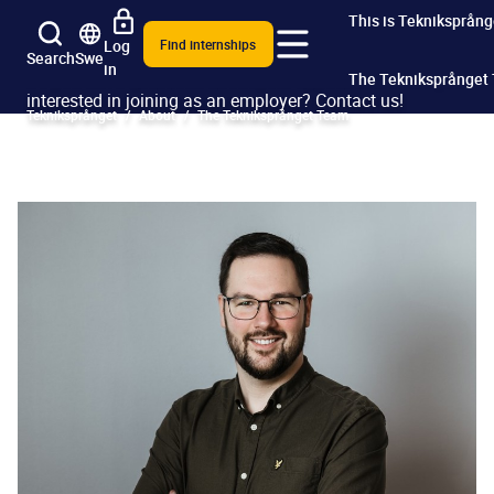
Contact us
This is Tekniksprång
Log
Find internships
Search
Swe
in
Do you have questions about your application or are you
The Tekniksprånget
interested in joining as an employer? Contact us!
Tekniksprånget
About
The Tekniksprånget Team
Frequently asked qu