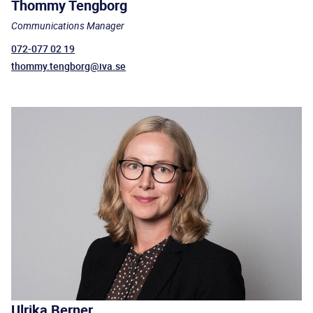
Thommy Tengborg
Communications Manager
072-077 02 19
thommy.tengborg@iva.se
Ulrika Berner