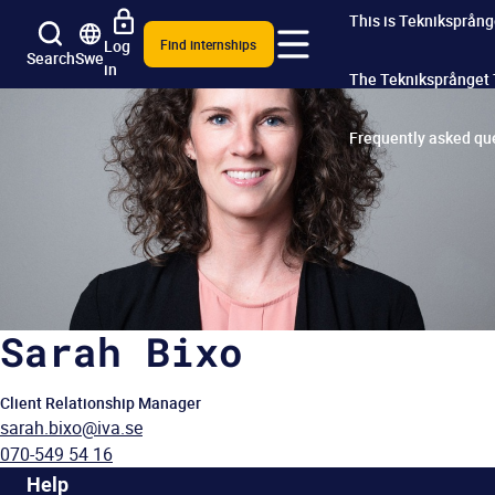
This is Tekniksprång
Log
Find internships
Search
Swe
in
The Tekniksprånget
Frequently asked qu
Sarah Bixo
Client Relationship Manager
sarah.bixo@iva.se
070-549 54 16
Help