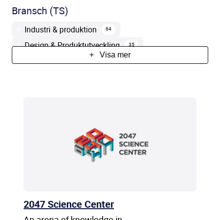
Bransch (TS)
Industri & produktion
64
Design & Produktutveckling
35
+
Visa mer
IT & Programmering
Energi
32
17
Kommuner
Miljö
16
13
Fastighet
Regioner
12
10
Forskning & utveckling
Medicinteknik
10
9
Bygg
Konsult
Kemi
8
6
5
Projektledning
Elektronik
3
2
Bioteknik
Bank och Finans
2
1
2047 Science Center
An arena of knowledge in