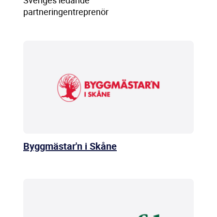
Sveriges ledande
partneringentreprenör
Byggmästar'n i Skåne