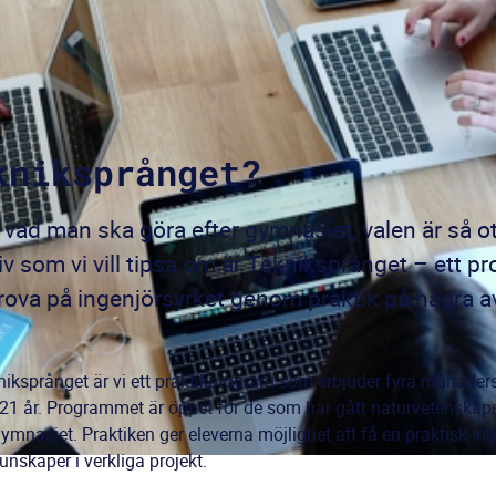
kniksprånget?
a vad man ska göra efter gymnasiet; valen är så o
v som vi vill tipsa om är Tekniksprånget – ett 
rova på ingenjörsyrket genom praktik på några a
kniksprånget är vi ett praktikprogram som erbjuder fyra månaders
 år. Programmet är öppet för de som har gått naturvetenskaps-,
asiet. Praktiken ger eleverna möjlighet att få en praktisk inbl
nskaper i verkliga projekt.