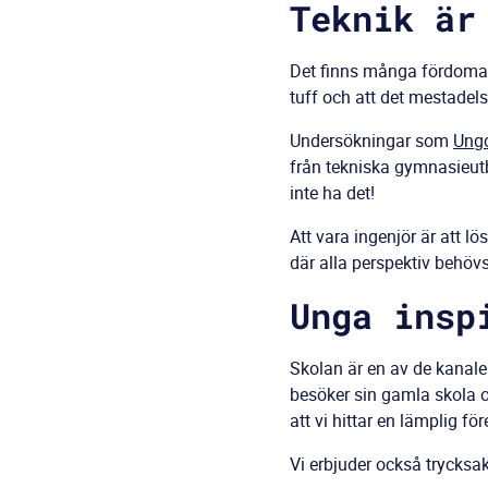
Teknik är
Det finns många fördomar o
tuff och att det mestadels
Undersökningar som
Ungd
från tekniska gymnasieutb
inte ha det!
Att vara ingenjör är att l
där alla perspektiv behöv
Unga insp
Skolan är en av de kanale
besöker sin gamla skola o
att vi hittar en lämplig f
Vi erbjuder också trycksak