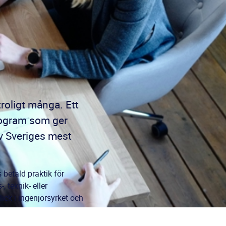
troligt många. Ett
program som ger
v Sveriges mest
 betald praktik för
 teknik- eller
ick i ingenjörsyrket och