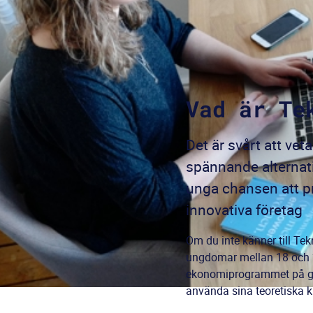
Vad är Te
Det är svårt att vet
spännande alternati
unga chansen att p
innovativa företag
Om du inte känner till Te
ungdomar mellan 18 och 21
ekonomiprogrammet på gymn
använda sina teoretiska ku