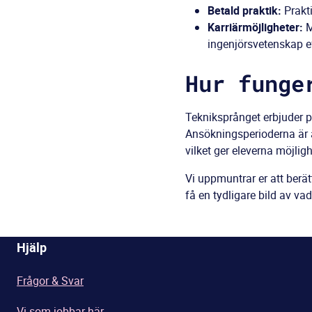
Betald praktik:
Prakti
Karriärmöjligheter:
M
ingenjörsvetenskap ef
Hur funge
Tekniksprånget erbjuder p
Ansökningsperioderna är al
vilket ger eleverna möjlig
Vi uppmuntrar er att berät
få en tydligare bild av vad
Hjälp
Frågor & Svar
Vi som jobbar här