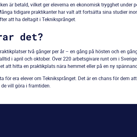
ken är betald, vilket ger eleverna en ekonomisk trygghet under p
ånga tidigare praktikanter har valt att fortsätta sina studier in
ter att ha deltagit i Tekniksprånget.
rar det?
raktikplatser två gånger per år – en gång på hösten och en gån
ltid i april och oktober. Över 220 arbetsgivare runt om i Sverige
het att hitta en praktikplats nära hemmet eller på en ny spännand
ta för era elever om Tekniksprånget. Det är en chans för dem att 
 de vill göra i framtiden.