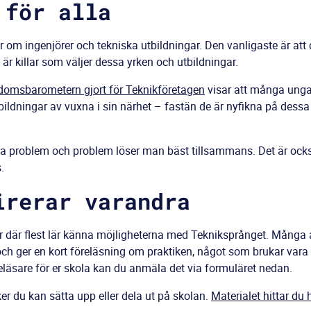
 för alla
m ingenjörer och tekniska utbildningar. Den vanligaste är att de
 är killar som väljer dessa yrken och utbildningar.
omsbarometern gjort för Teknikföretagen
visar att många unga 
ildningar av vuxna i sin närhet – fastän de är nyfikna på dessa 
ösa problem och problem löser man bäst tillsammans. Det är också 
s.
irerar varandra
r där flest lär känna möjligheterna med Tekniksprånget. Många 
ch ger en kort föreläsning om praktiken, något som brukar vara v
öreläsare för er skola kan du anmäla det via formuläret nedan.
er du kan sätta upp eller dela ut på skolan.
Materialet hittar du 