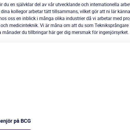
 du en självklar del av vår utvecklande och internationella arbet
dina kollegor arbetar tätt tillsammans, vilket gör att ni lär känna
os oss en inblick i många olika industrier då vi arbetar med proj
or och medicinteknik. Vi är måna om att du som Tekniksprångare
yra månader du tillbringar här ger dig mersmak för ingenjörsyrket.
genjör på BCG