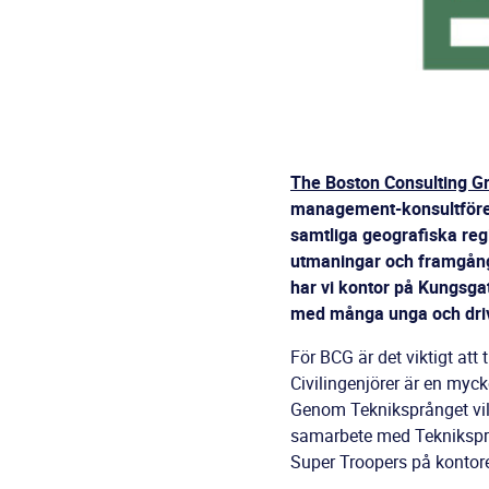
The Boston Consulting G
management-konsultföreta
samtliga geografiska regi
utmaningar och framgångs
har vi kontor på Kungsga
med många unga och drivn
För BCG är det viktigt att 
Civilingenjörer är en mycket
Genom Tekniksprånget vill 
samarbete med Tekniksprå
Super Troopers på kontore