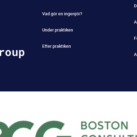
D
Vad gör en ingenjör?
A
Under praktiken
F
Efter praktiken
roup
A