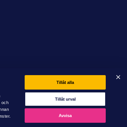
Tillåt alla
n
Tillåt urval
- och
annan
Avvisa
nster.