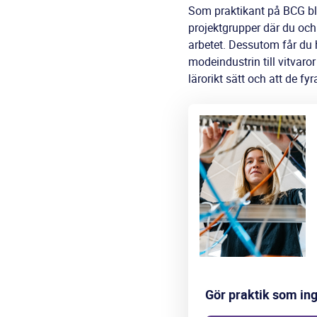
Som praktikant på BCG blir
projektgrupper där du och 
arbetet. Dessutom får du h
modeindustrin till vitvar
lärorikt sätt och att de f
Gör praktik som in