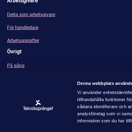
Arbetsgivare
Delta som arbetsgivare
För handledare
Arbetsuppgifter
Övrigt
På gång
Integritetspolicy
Denna webbplats använde
Dokument och länkar
Vi använder enhetsidentifi
tillhandahålla funktioner f
sådana identifierare och a
analysföretag som vi sama
information som du har till