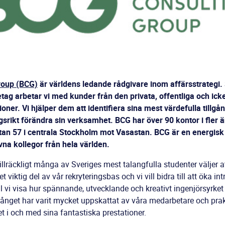
roup (BCG)
är världens ledande rådgivare inom affärsstrategi.
g arbetar vi med kunder från den privata, offentliga och icke
oner. Vi hjälper dem att identifiera sina mest värdefulla tillgå
rikt förändra sin verksamhet. BCG har över 90 kontor i fler ä
tan 57 i centrala Stockholm mot Vasastan. BCG är en energisk 
a kollegor från hela världen.
tillräckligt många av Sveriges mest talangfulla studenter väljer at
 viktig del av vår rekryteringsbas och vi vill bidra till att öka in
vi visa hur spännande, utvecklande och kreativt ingenjörsyrket k
nget har varit mycket uppskattat av våra medarbetare och pra
t i och med sina fantastiska prestationer.