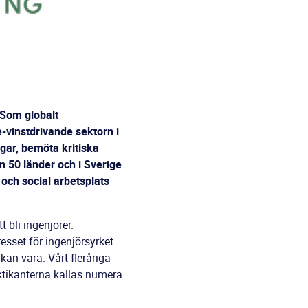
 Som globalt
-vinstdrivande sektorn i
ngar, bemöta kritiska
n 50 länder och i Sverige
och social arbetsplats
t bli ingenjörer.
tresset för ingenjörsyrket.
an vara. Vårt fleråriga
ktikanterna kallas numera