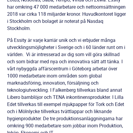
har omkring 47 000 medarbetare och nettoomsättningen
2018 var cirka 118 miljarder kronor. Huvudkontoret ligger
i Stockholm och bolaget är noterat på Nasdaq
Stockholm.
På Essity är varje karriär unik och vi erbjuder många
utvecklingsmöjligheter i Sverige och i 60 länder runt om i
världen. Vi är intresserad av dig som vill göra skillnad
och som bidrar med nya och innovativa sätt att tänka. I
vårt nybyggda affärscentrum i Göteborg arbetar över
1000 medarbetare inom områden som global
marknadsföring, innovation, försäljning och
teknologiutveckling. I Falkenberg tillverkas bland annat
Libero barnblöjor och TENA inkontinensprodukter. I Lilla
Edet tillverkas till exempel mjukpapper för Tork och Edet
och i Mölnlycke tillverkas tvättlappar och liknande
hygienprodukter. De tre produktionsanläggningarna har
omkring 900 medarbetare som jobbar inom Produktion,
Inköp, Ekonomi och IT.