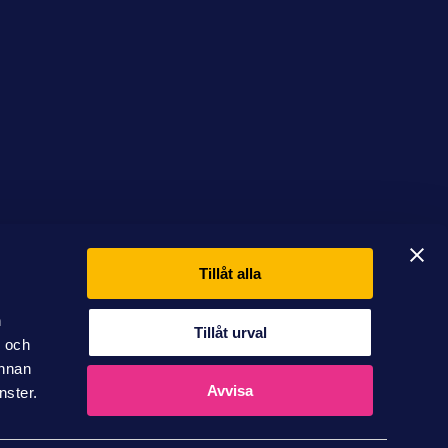
Tillåt alla
n
Tillåt urval
- och
annan
Avvisa
nster.