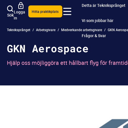
Detta är Tekniksprånget
Logga
Hitta praktikplats
Sök
in
Vi som jobbar här
Tekniksprånget
Arbetsgivare
Medverkande arbetsgivare
GKN Aerosp
Frågor & Svar
GKN Aerospace
Hjälp oss möjliggöra ett hållbart flyg för framt