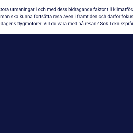
stora utmaningar i och med dess bidragande faktor till klimatför
 man ska kunna fortsätta resa även i framtiden och därför fokuse
ll dagens flygmotorer. Vill du vara med på resan? Sök Tekniksprå