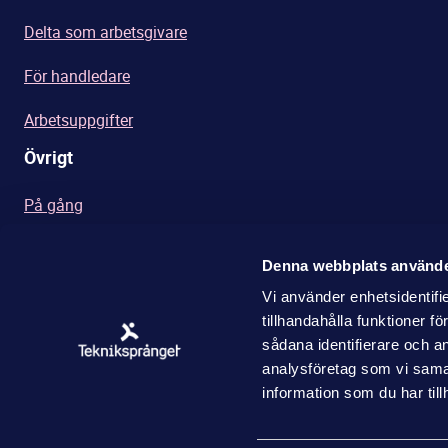
Delta som arbetsgivare
För handledare
Arbetsuppgifter
Övrigt
På gång
Integritetspolicy
Denna webbplats använde
Dokument och länkar
Vi använder enhetsidentifi
tillhandahålla funktioner f
sådana identifierare och a
analysföretag som vi sama
information som du har till