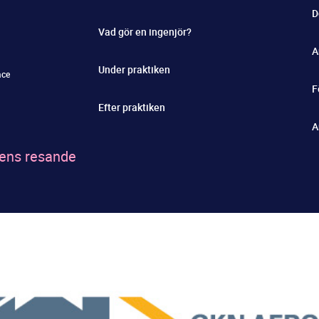
D
Vad gör en ingenjör?
A
Under praktiken
ace
F
Efter praktiken
A
idens resande