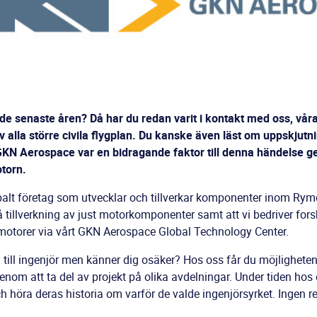
de senaste åren? Då har du redan varit i kontakt med oss, vår
v alla större civila flygplan. Du kanske även läst om uppskju
å GKN Aerospace var en bidragande faktor till denna händelse g
otorn.
lt företag som utvecklar och tillverkar komponenter inom Rymd, M
å tillverkning av just motorkomponenter samt att vi bedriver for
 motorer via vårt GKN Aerospace Global Technology Center.
 till ingenjör men känner dig osäker? Hos oss får du möjligheten
 genom att ta del av projekt på olika avdelningar. Under tiden ho
h höra deras historia om varför de valde ingenjörsyrket. Ingen 