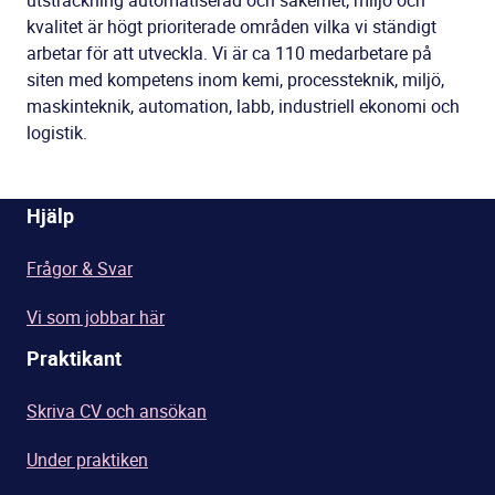
utsträckning automatiserad och säkerhet, miljö och
kvalitet är högt prioriterade områden vilka vi ständigt
arbetar för att utveckla. Vi är ca 110 medarbetare på
siten med kompetens inom kemi, processteknik, miljö,
maskinteknik, automation, labb, industriell ekonomi och
logistik.
Hjälp
Frågor & Svar
Vi som jobbar här
Praktikant
Skriva CV och ansökan
Under praktiken