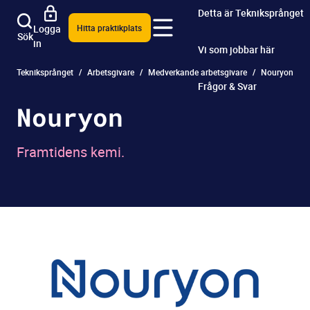
Detta är Tekniksprånget
Logga
Hitta praktikplats
Sök
in
Vi som jobbar här
Tekniksprånget
Arbetsgivare
Medverkande arbetsgivare
Nouryon
Frågor & Svar
Nouryon
Framtidens kemi.