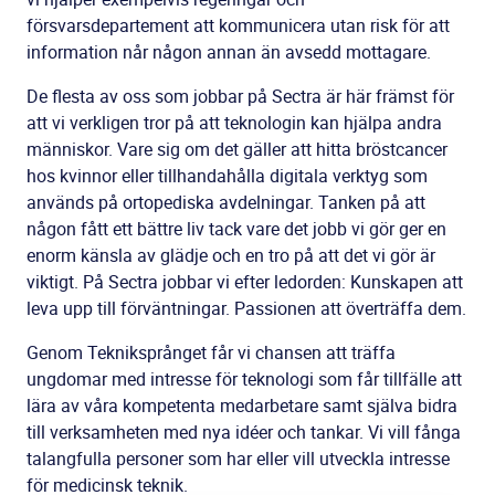
försvarsdepartement att kommunicera utan risk för att
information når någon annan än avsedd mottagare.
De flesta av oss som jobbar på Sectra är här främst för
att vi verkligen tror på att teknologin kan hjälpa andra
människor. Vare sig om det gäller att hitta bröstcancer
hos kvinnor eller tillhandahålla digitala verktyg som
används på ortopediska avdelningar. Tanken på att
någon fått ett bättre liv tack vare det jobb vi gör ger en
enorm känsla av glädje och en tro på att det vi gör är
viktigt. På Sectra jobbar vi efter ledorden: Kunskapen att
leva upp till förväntningar. Passionen att överträffa dem.
Genom Tekniksprånget får vi chansen att träffa
ungdomar med intresse för teknologi som får tillfälle att
lära av våra kompetenta medarbetare samt själva bidra
till verksamheten med nya idéer och tankar. Vi vill fånga
talangfulla personer som har eller vill utveckla intresse
för medicinsk teknik.