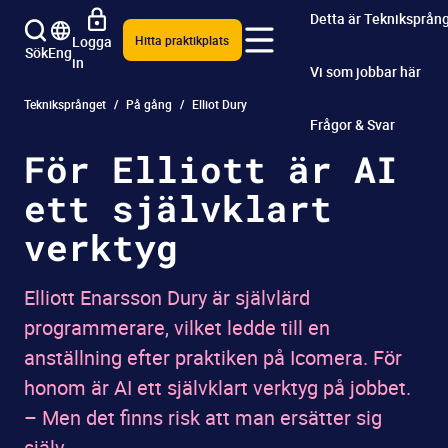
Detta är Tekniksprån
Logga
Hitta praktikplats
Sök
Eng
in
Vi som jobbar här
Tekniksprånget
På gång
Elliot Dury
Frågor & Svar
För Elliott är AI
ett självklart
verktyg
Elliott Enarsson Dury är självlärd
programmerare, vilket ledde till en
anställning efter praktiken på Icomera. För
honom är AI ett självklart verktyg på jobbet.
– Men det finns risk att man ersätter sig
själv.