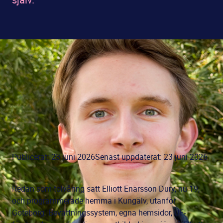
Publicerat: 23 juni 2026
Senast uppdaterat: 23 juni 2026
Redan som tolvåring satt Elliott Enarsson Dury, nu 19,
och programmerade hemma i Kungälv, utanför
Göteborg. Bevattningssystem, egna hemsidor, UF-