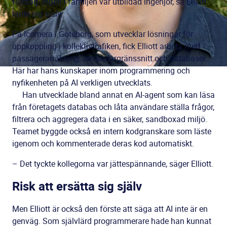
företag. Ingen i familjen var utbildad ingenjör, så Elliott
lärde sig själv.
På Icomera i Göteborg, som utvecklar lösningar för
uppkoppling i kollektivtrafiken, fick Elliott arbeta med
passagerarräkning, användargränssnitt och databaser.
Här har hans kunskaper inom programmering och
nyfikenheten på AI verkligen utvecklats.
Han utvecklade bland annat en AI-agent som kan läsa
från företagets databas och låta användare ställa frågor,
filtrera och aggregera data i en säker, sandboxad miljö.
Teamet byggde också en intern kodgranskare som läste
igenom och kommenterade deras kod automatiskt.
– Det tyckte kollegorna var jättespännande, säger Elliott.
Risk att ersätta sig själv
Men Elliott är också den förste att säga att AI inte är en
genväg. Som självlärd programmerare hade han kunnat