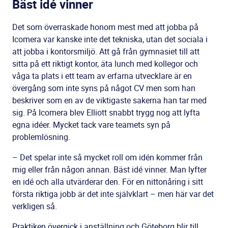
Bäst idé vinner
Det som överraskade honom mest med att jobba på
Icomera var kanske inte det tekniska, utan det sociala i
att jobba i kontorsmiljö. Att gå från gymnasiet till att
sitta på ett riktigt kontor, äta lunch med kollegor och
våga ta plats i ett team av erfarna utvecklare är en
övergång som inte syns på något CV men som han
beskriver som en av de viktigaste sakerna han tar med
sig. På Icomera blev Elliott snabbt trygg nog att lyfta
egna idéer. Mycket tack vare teamets syn på
problemlösning.
– Det spelar inte så mycket roll om idén kommer från
mig eller från någon annan. Bäst idé vinner. Man lyfter
en idé och alla utvärderar den. För en nittonåring i sitt
första riktiga jobb är det inte självklart – men här var det
verkligen så.
Praktiken övergick i anställning och Göteborg blir till