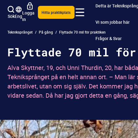
Detta är Tekniksprån
Logga
Hitta praktikplats
Sök
Eng
in
Vi som jobbar här
Tekniksprånget
På gång
Flyttade 70 mil för praktiken
Frågor & Svar
Flyttade 70 mil för
Alva Skyttner, 19, och Unni Thurdin, 20, har båda 
Tekniksprånget på en helt annan ort. – Man lär 
arbetslivet, utan om sig själv. Det kommer jag h
vidare sedan. Då har jag gjort detta en gång, sä