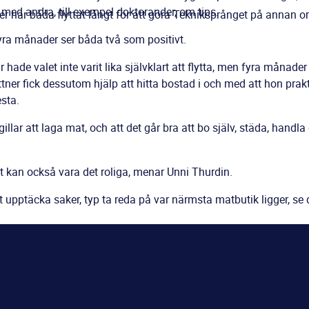
 med andra, till exempel doktorander, om tips.
r har båda flyttat långt för att göra Tekniksprånget på annan or
yra månader ser båda två som positivt.
 hade valet inte varit lika självklart att flytta, men fyra månad
ttner fick dessutom hjälp att hitta bostad i och med att hon pr
esta.
gillar att laga mat, och att det går bra att bo själv, städa, handl
 kan också vara det roliga, menar Unni Thurdin.
t upptäcka saker, typ ta reda på var närmsta matbutik ligger, se de