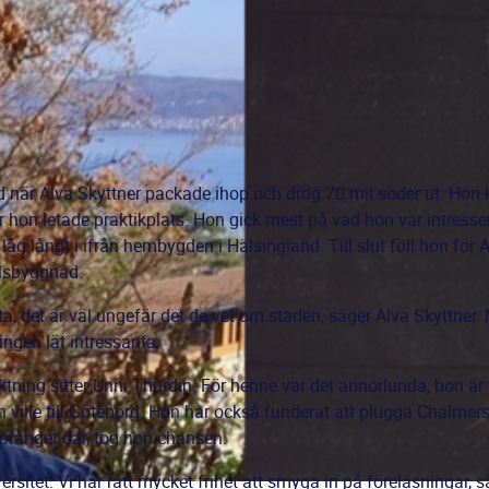
ad när Alva Skyttner packade ihop och drog 70 mil söder ut. Ho
r hon letade praktikplats. Hon gick mest på vad hon var intresse
åg långt i ifrån hembygden i Hälsingland. Till slut föll hon fö
lsbyggnad.
sta, det är väl ungefär det de vet om staden, säger Alva Skyttner
ngen lät intressanta.
riktning sitter Unni Thurdin. För henne var det annorlunda; hon ä
 ville till Göteborg. Hon har också funderat att plugga Chalmer
rånget där, tog hon chansen.
versitet. Vi har rätt mycket frihet att smyga in på föreläsningar, 