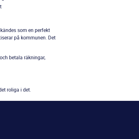
t
er kändes som en perfekt
aktiserar på kommunen. Det
a och betala räkningar,
t roliga i det.