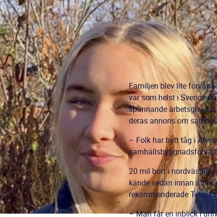
Familjen blev lite förvån
var som helst i Sverige nä
spännande arbetsgivarna l
deras annons om samhäl
– Folk har bytt tåg i Alve
samhällsbyggnadsförvalti
20 mil bort i nordvästlig 
kände sedan innan att hon
rekommenderade Tekniksp
– Man får en inblick i uni