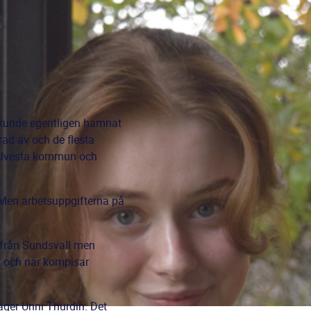
n kunde egentligen hamnat
rad av och de flesta
r Alvesta kommun och
. Men arbetsuppgifterna på
r från Sundsvall men
s och när kompisar
säger Unni Thurdin. Det