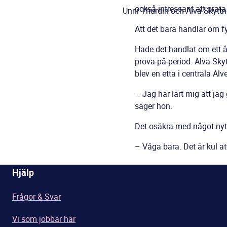
också intressant att prata
Unni Thurdin och Alva Skyttne
Att det bara handlar om f
Hade det handlat om ett år
prova-på-period. Alva Sky
blev en etta i centrala Alv
– Jag har lärt mig att jag 
säger hon.
Det osäkra med något nytt
– Våga bara. Det är kul at
Hjälp
Frågor & Svar
Vi som jobbar här