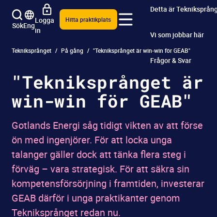
Detta är Tekniksprån
Logga
Hitta praktikplats
Sök
Eng
in
Vi som jobbar här
Tekniksprånget
På gång
"Tekniksprånget är win-win för GEAB"
Frågor & Svar
"Tekniksprånget är
win-win för GEAB"
Gotlands Energi såg tidigt vikten av att förse
ön med ingenjörer. För att locka unga
talanger gäller dock att tänka flera steg i
förväg – vara strategisk. För att säkra sin
kompetensförsörjning i framtiden, investerar
GEAB därför i unga praktikanter genom
Tekniksprånget redan nu.