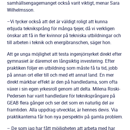
samhällsengagemanget också varit viktigt, menar Sara
Wilhelmsson.
–Vi tycker också att det är väldigt roligt att kunna
erbjuda tekniksprång för många tjejer, då vi verkligen
önskar att få in fler kvinnor på tekniska utbildningar och
till arbeten i teknik och energibranschen, säger hon.
Att ge unga möjlighet att testa ingenjörsyrket direkt efter
gymnasiet är däremot en långsiktig investering. Efter
praktiken följer en utbildning som måste få ta tid, jobb
på annan ort eller till och med ett annat land. En mer
direkt märkbar effekt är den på handledarna, som ofta
växer i sin egen yrkesroll genom att delta. Milena Roski-
Pedersen har varit handledare för tekniksprångare på
GEAB flera gånger och ser det som en naturlig del av
framtiden. Alla uppdrag utvecklar, är hennes devis. Via
praktikanterna får hon nya perspektiv på gamla problem.
– De som jag har fått möjligheten att arbeta med har