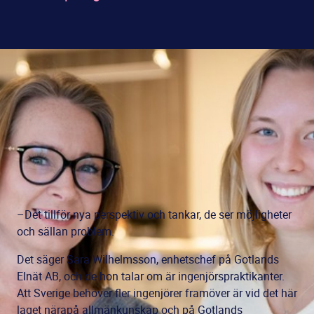
–Det tillför nya perspektiv och tankar, de ser möjligheter
och sällan problem.
Det säger Sara Wilhelmsson, enhetschef på Gotlands
Elnät AB, och de hon talar om är ingenjörspraktikanter.
Att Sverige behöver fler ingenjörer framöver är vid det här
laget närapå allmänkunskap och på Gotlands