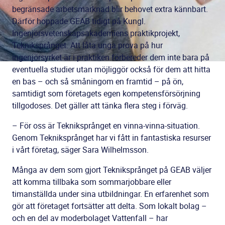
begränsade arbetsmarknad blir behovet extra kännbart.
Därför hoppade GEAB tidigt på Kungl.
Ingenjörsvetenskapsakademiens praktikprojekt,
Tekniksprånget. Att låta unga prova på hur
ingenjörsyrket är i praktiken förbereder dem inte bara på
eventuella studier utan möjliggör också för dem att hitta
en bas – och så småningom en framtid – på ön,
samtidigt som företagets egen kompetensförsörjning
tillgodoses. Det gäller att tänka flera steg i förväg.
– För oss är Tekniksprånget en vinna-vinna-situation.
Genom Tekniksprånget har vi fått in fantastiska resurser
i vårt företag, säger Sara Wilhelmsson.
Många av dem som gjort Tekniksprånget på GEAB väljer
att komma tillbaka som sommarjobbare eller
timanställda under sina utbildningar. En erfarenhet som
gör att företaget fortsätter att delta. Som lokalt bolag –
och en del av moderbolaget Vattenfall – har