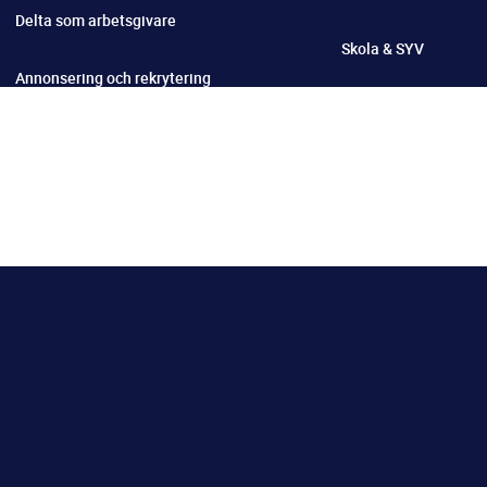
Delta som arbetsgivare
Skola & SYV
Annonsering och rekrytering
Material till skolor
För handledare
Arbetsuppgifter