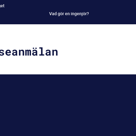
get
Vad gör en ingenjör?
Under praktiken
Efter praktiken
seanmälan