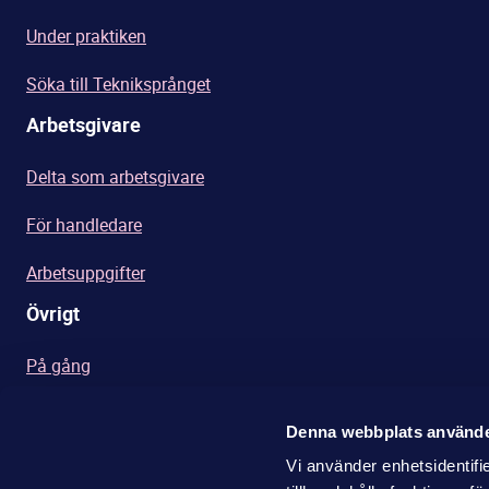
Under praktiken
Söka till Tekniksprånget
Arbetsgivare
Delta som arbetsgivare
För handledare
Arbetsuppgifter
Övrigt
På gång
Integritetspolicy
Denna webbplats använde
Dokument och länkar
Vi använder enhetsidentifi