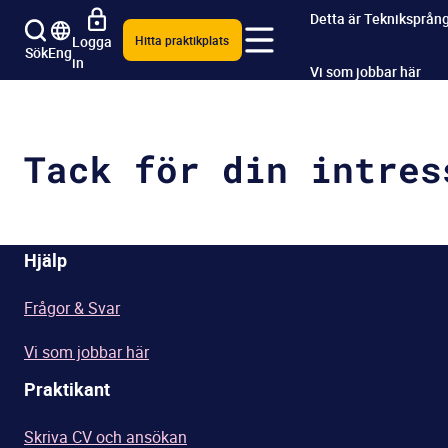
Detta är Tekniksprån
Logga
Hitta praktikplats
Sök
Eng
in
Vi som jobbar här
Frågor & Svar
Tack för din intres
Hjälp
Frågor & Svar
Vi som jobbar här
Praktikant
Skriva CV och ansökan