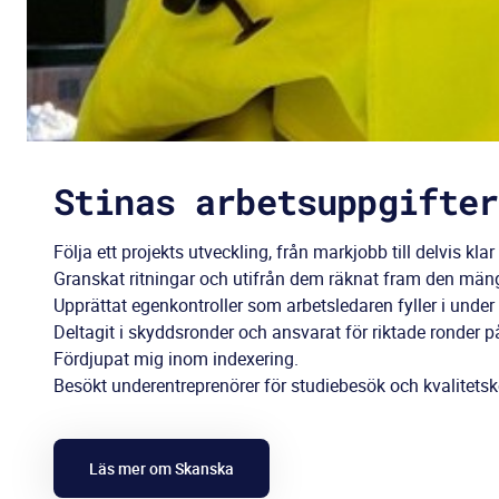
Stinas arbetsuppgifter
Följa ett projekts utveckling, från markjobb till delvis kl
Granskat ritningar och utifrån dem räknat fram den mängd 
Upprättat egenkontroller som arbetsledaren fyller i und
Deltagit i skyddsronder och ansvarat för riktade ronder 
Fördjupat mig inom indexering.
Besökt underentreprenörer för studiebesök och kvalitetsk
Läs mer om Skanska