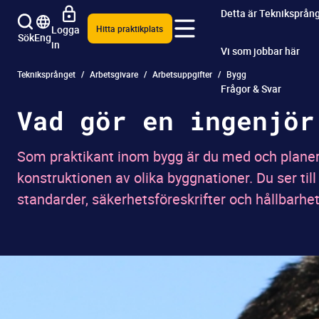
Detta är Tekniksprån
Logga
Hitta praktikplats
Sök
Eng
in
Vi som jobbar här
Tekniksprånget
Arbetsgivare
Arbetsuppgifter
Bygg
Frågor & Svar
Vad gör en ingenjör
Som praktikant inom bygg är du med och planer
konstruktionen av olika byggnationer. Du ser till
standarder, säkerhetsföreskrifter och hållbarhet