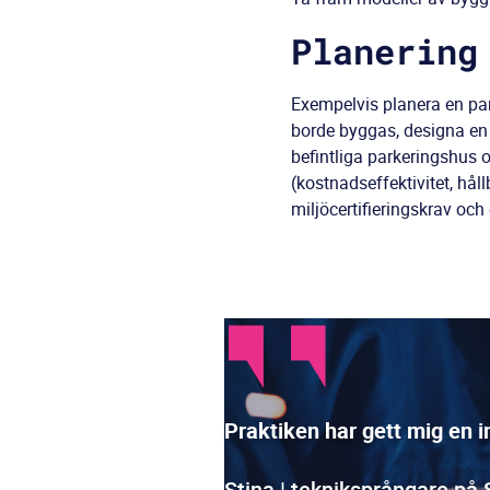
Planering
Exempelvis planera en par
borde byggas, designa en å
befintliga parkeringshus 
(kostnadseffektivitet, hål
miljöcertifieringskrav och
Praktiken har gett mig en i
Stina | tekniksprångare på