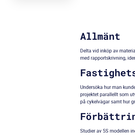
Allmänt
Delta vid inköp av materi
med rapportskrivning, iden
Fastighet
Undersöka hur man kunde 
projektet parallellt som u
på cykelvägar samt hur g
Förbättri
Studier av 5S modellen in