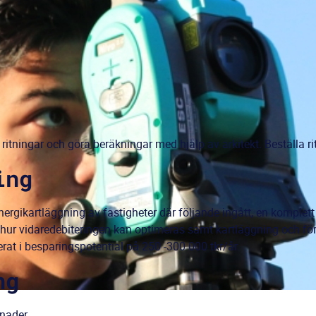
 ritningar och göra beräkningar med hjälp av arkitekt. Beställa ri
ing
ergikartläggning av fastigheter där följande ingått, en komplet
g hur vidaredebiteringen kan optimeras samt kartläggning och fö
rat i besparingspotential på 250 -300 000 tkr/år.
ng
gnader.