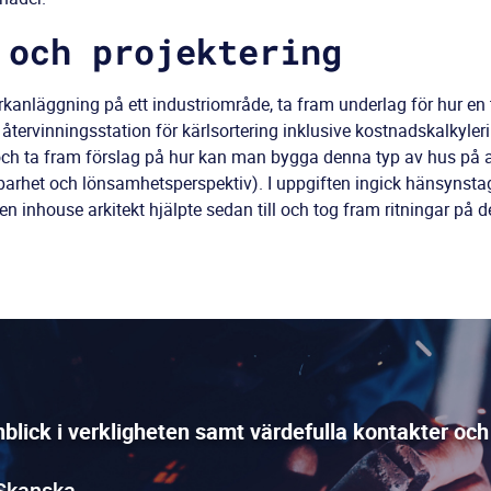
 och projektering
kanläggning på ett industriområde, ta fram underlag för hur en 
tervinningsstation för kärlsortering inklusive kostnadskalkyleri
och ta fram förslag på hur kan man bygga denna typ av hus på al
lbarhet och lönsamhetsperspektiv). I uppgiften ingick hänsynstag
 en inhouse arkitekt hjälpte sedan till och tog fram ritningar på
nblick i verkligheten samt värdefulla kontakter och
 Skanska