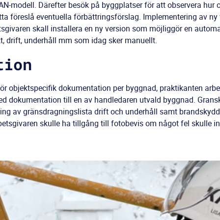
N-modell. Därefter besök på byggplatser för att observera hur 
etta föreslå eventuella förbättringsförslag. Implementering av ny
sgivaren skall installera en ny version som möjliggör en autom
kt, drift, underhåll mm som idag sker manuellt.
tion
ör objektspecifik dokumentation per byggnad, praktikanten arb
d dokumentation till en av handledaren utvald byggnad. Grans
ring av gränsdragningslista drift och underhåll samt brandskyd
etsgivaren skulle ha tillgång till fotobevis om något fel skulle i