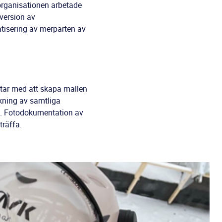
organisationen arbetade
 version av
atisering av merparten av
etar med att skapa mallen
kning av samtliga
d. Fotodokumentation av
nträffa.