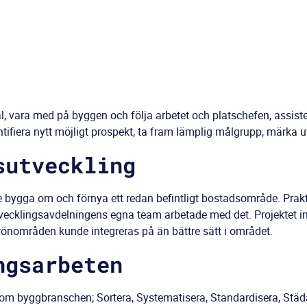
al, vara med på byggen och följa arbetet och platschefen, assis
tifiera nytt möjligt prospekt, ta fram lämplig målgrupp, märka u
sutveckling
bygga om och förnya ett redan befintligt bostadsområde. Prak
tvecklingsavdelningens egna team arbetade med det. Projektet inn
rönområden kunde integreras på än bättre sätt i området.
ngsarbeten
om byggbranschen; Sortera, Systematisera, Standardisera, Städa 