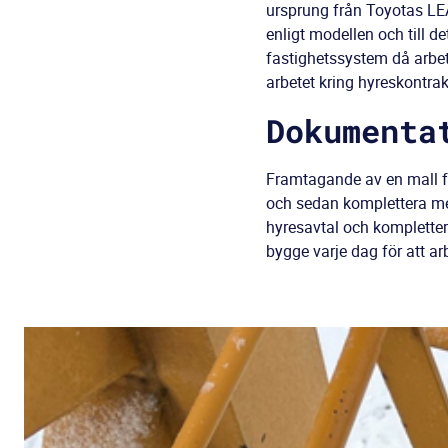
ursprung från Toyotas LEA
enligt modellen och till d
fastighetssystem då arbet
arbetet kring hyreskontra
Dokumenta
Framtagande av en mall f
och sedan komplettera me
hyresavtal och komplette
bygge varje dag för att arb