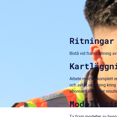
Ritningar
Bistå vid framställning av
Kartläggn
Arbete med en komplett en
och avtal, utredning krin
abonnemang vilket resulte
Modelleri
Ta fram modeller av byg